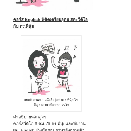
คอร์ส English พิชิตเตรียมอุดม สด+วีดีโอ
กับ ดร.พี่นุ้ย
credit ภาพจากหนังสือ just ask พี่นุ้ย ไข
ปัญหาภาษาอังกฤษกวนใจ
คำอธิบายหลักสูตร
คอร์สวีดีโอ 6 ชม. กับดร.พี่นุ้ยและทีมงาน
Nui-English เก็งข้อสอบภาษาอังกฤษเข้า