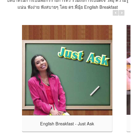
แน่น ฟังง่าย ฟังสบายๆ โดย ดร.พี่นุ้ย English Breakfast
 Ask
Thai songs ร้อง English
 ดร.สมิตา
Thai Songs ร้อง English ดร.พี่นุ้ย English
.com
Breakfast นำเพลงไทยมาแปลเป็นอังกฤษแล้วร้อง
เล่น แปลให้เราฟัง
English Breakfast - Just Ask