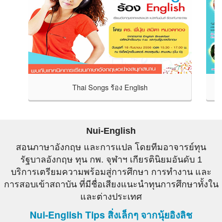
Thai Songs ร้อง English
READ MORE
อง English เรียนภาษา
Just Ask ดร.พี่นุ้ย ไขปัญหา
ล แปลกันมันส์ ร้องกัน
กวนใจ เวลามีคำถามเกี่ยวกับ
พี่นุ้ย สมิตา หมวดทอง
คุณทำยังไง. ถามครู... บางทีก
Nui-English
lish Breakfast อดีต
ถามเพื่อน... มั่วหรือเปล่าก็ไม่รู
สอนภาษาอังกฤษ และการแปล โดยทีมอาจารย์ทุน
 กพ. และทุนรัฐบาล
นุ้ย ชัวร์สุด
รัฐบาลอังกฤษ ทุน กพ. จุฬาฯ เกียรตินิยมอันดับ 1
บริการเตรียมความพร้อมสู่การศึกษา การทำงาน และ
การสอบเข้าสถาบัน ที่มีชื่อเสียงแนะนำทุนการศึกษาทั้งใน
และต่างประเทศ
Nui-English Tips สิ่งเล็กๆ จากนุ้ยอิงลิช