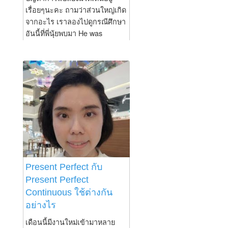
เรื่อยๆนะคะ ถามว่าส่วนใหญ่เกิด
จากอะไร เราลองไปดูกรณีศึกษา
อันนี้ที่พี่นุ้ยพบมา He was
seriously injured in a car
accident. มีนักเรียนแปลว่าเขา
เครียดที่บาดเจ็บในอุบัติเหตุทาง
รถยนต์ จะเห็นได้เลยว่าปัญหา
ของน้องคือเกิดจากการระบุสิ่งที่
เป็นหลักกับส่วนขยายซึ่งปัญหานี้
ก็เจออยู่เสมอและยิ่งถ้าต่อไปน้อง
เรียนขึ้นไปถึงระดับสูงที่ประโยค
มันยาวมากกว่านี้ปัญหานี้ก็จะ
ถือว่ากลายเป็นเรื่องใหญ่เลยค่ะ
อย่างประโยคนี้สิ่งที่เราต้องแปล
Present Perfect กับ
ก่อนก็คือ He was injured. ก็คือ
Present Perfect
เขาบาดเจ็บ ส่วน seriously จะ
Continuous ใช้ต่างกัน
แปลว่าอย่างมากหรืออย่างหนัก
อย่างไร
ทำหน้าที่ขยาย injured ก็คือบาด
เจ็บไม่ใช่น้อย ดังนั้นเมื่อเราจับ
เดือนนี้มีงานใหม่เข้ามาหลาย