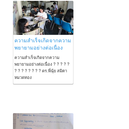
wilted and less attractive petals
are hidden by sturdy blooms.”
Alan Harrington. พี่นุ้ยตอบ: นาน
มากจนจำไม่ได้ว่าเคสไหน มีน้อง
ที่เรียนภาษาอังกฤษกับพี่นุ้ยให้พี่
นุ้ยบอกแนวคิดในการวิจารณ์คำ
ความสำเร็จเกิดจากความ
พูดนี้...
พยายามอย่างต่อเนื่อง
ความสำเร็จเกิดจากความ
พยายามอย่างต่อเนื่อง ? ? ? ? ?
? ? ? ? ? ? ? ? ดร.พี่นุ้ย สมิตา
หมวดทอง
https://www.nuienglish.com
https://www.facebook.com/nuienglish
อยากเลี้ยงกาแฟพี่
นุ้ย https://www.nuienglish.com/coffee
โรงเรียนสอนภาษาอังกฤษ Nui-
English -อันดับ 2 ของประเทศใน
การสอบพรี ม.ต้น ขณะเรียนที่