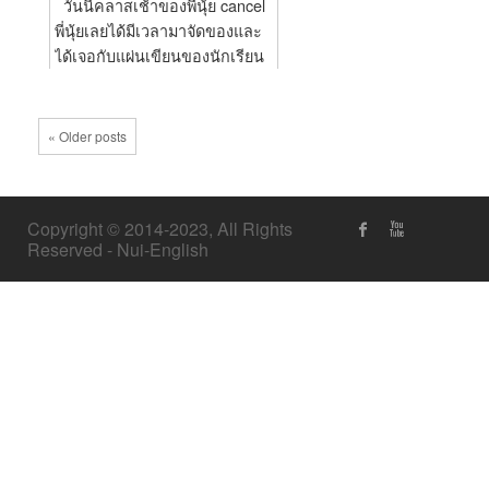
วันนี้คลาสเช้าของพี่นุ้ย cancel
พี่นุ้ยเลยได้มีเวลามาจัดของและ
ได้เจอกับแผ่นเขียนของนักเรียน
คนเดียวกันใน 2 ช่วงเวลาที่ต่าง
กัน แผ่นแรกน้องขนุนเพิ่งมา
เขียนตอนที่สอบเข้าเรียนโทได้ไม่
« Older posts
นานมานี้ ส่วนแผ่นก่อนหน้านั้น
น่าจะเขียนไว้เมื่อมากกว่า 5 ปีที่
แล้ว ตอนนั้นยังสอบ Eng 1 ของ
Copyright © 2014-2023, All Rights
ที่พระจอมเกล้าไม่ผ่านแล้วก็มาส
Reserved - Nui-English
อบผ่านหลังเรียนไปช่วงหนึ่ง
ปากกาที่เขียนไว้แทบจะจางจน
แทบไม่ค่อยเห็นตัวอักษรแล้ว แต่
ความรู้นั้นเพิ่มขึ้นเรื่อยๆและได้
เอามาใช้ประโยชน์ให้เกิดกับตัว
เองในที่สุด ตอนนี้น้องก็ยังเรียน
ต่อเนื่องไปเรื่อยๆ คือไม่ได้เร่ง
เหมือนเดิมแต่ก็ไม่ทิ้ง ? ? ? ? ? ?
? ? ? ? ? ?...