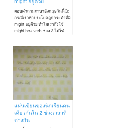
might อยู่ด้วย
? ? ?...
ตอบคำถามภาษาอังกฤษวันนี้Q:
กรณีเราทำประโยคถูกกระทำที่มี
might อยู่ด้วย ทำไมเราถึงใช้
might be+ verb ช่อง 3 ไม่ใช่
might being บวกด้วย verb ช่อง
3 A:.คำถามของเราคือทำไมเรา
ใช้ might be ไม่ใช่ might being
ถ้าตอบกันตามหลักการนะคะก็
คือ verb to be มันมีหลายตัว เช่น
is...
แผ่นเขียนของนักเรียนคน
เดียวกันใน 2 ช่วงเวลาที่
ต่างกัน