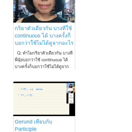
นุ้ย https://www.nuienglish.com/coffee
โรงเรียนสอนภาษาอังกฤษ Nui-
English -อันดับ 2...
กริยาตัวเดียวกัน บางทีใช้
continuous ได้ บางครั้งก็
บอกว่าใช้ไม่ได้ดูจากอะไร
Q: ทำไมกริยาตัวเดียวกัน บางที
พี่นุ้ยบอกว่าใช้ continuous ได้
บางครั้งก็บอกว่าใช้ไม่ได้ดูจาก
อะไร A: กริยาบางตัวไม่สามารถ
ใช้ continuous tense ได้ อย่าง
เช่นคำว่า love และ like ซึ่งเป็น
ลักษณะของความรู้สึก แต่จะมี
กริยาบางตัวซึ่งต้องไปว่ากันตาม
ความหมายอีกทีตัวอย่าง
เช่นsmell กรณีที่แปลว่าดม จะ
สามารถใช้ continuous tense ได้
Gerund เทียบกับ
ในขณะที่ถ้าแปลว่ามีกลิ่น จะไม่
Participle