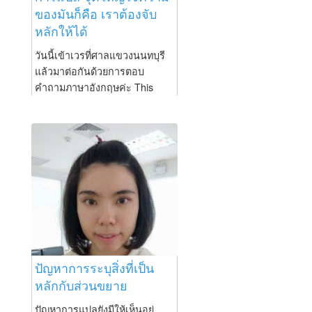
ของมันก็คือ เราต้องจับ
หลักให้ได้
วันนี้เข้าเวรที่ศาลแขวงนนทบุรี
แล้วมาต่อกันด้วยการตอบ
คำถามภาษาอังกฤษค่ะ This
Service Description does not
confer on Customer any
warranties which are in addition
to the warranties provided
under the terms of the
Agreement. การแปลนะคะ จุด
ใหญ่ใจความของมันก็คือ เรา
ต้องจับหลักให้ได้อย่างใน
ประโยคนี้เราต้องจับประธานให้
ได้ก่อนนั่นก็คือ This Service...
ปัญหาการระบุสิ่งที่เป็น
หลักกับส่วนขยาย
ปัญหาการแปลยังมีให้เห็นอยู่