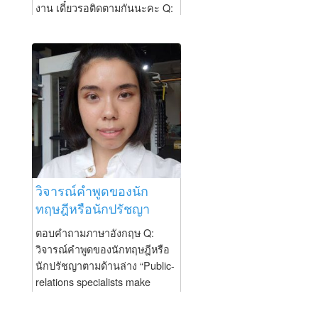
หลักได้เราก็จะแปลว่า เขาบาด
งาน เดี๋ยวรอติดตามกันนะคะ Q:
เจ็บอย่างรุนแรงในอุบัติเหตุทาง
มีน้องถามมาว่า present perfect
รถยนต์ เรียนภาษาอังกฤษกับนุ้ย
(has, have+ v.3) ธรรมดากับ
อิงลิช
present perfect continuous
www.nuienglish.com/nuienglish
(has, have been + v.ing) มันใช้
? ?...
ต่างกันอย่างไร A: เราต้องเข้าใจ
ธรรมชาติของภาษาก่อนนะคะ
ว่า continuous มันเกิดมาเพื่อพูด
ถึงสิ่งที่เกิดขึ้น ณ จุดเวลานั้นหรือ
สิ่งที่เกิดขึ้นอย่างต่อเนื่อง ดังนั้น
ความแตกต่างมันก็คือจุดนี้แหละ
1. เรื่องทำต่อเนื่องนะคะ ถ้า
วิจารณ์คำพูดของนัก
เป็น...
ทฤษฎีหรือนักปรัชญา
ตอบคำถามภาษาอังกฤษ Q:
วิจารณ์คำพูดของนักทฤษฎีหรือ
นักปรัชญาตามด้านล่าง “Public-
relations specialists make
flower arrangements of the
facts, placing them so the