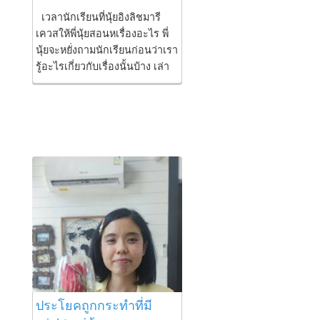
สามารถใช้ continuous tense
เวลานักเรียนที่นุ้ยอิงลิชมารี
ได้ ลองนึกถึง concept...
เควสให้พี่นุ้ยสอนหเรื่องอะไร พี่
นุ้ยจะหยั่งถามนักเรียนก่อนว่าเรา
รู้อะไรเกี่ยวกับเรื่องนั้นบ้าง เล่า
ให้พี่ฟังหน่อย แค่ฟังจะรู้เลยว่า
นักเรียนมีความเข้าใจพื้นฐานใน
หัวข้อนั้นๆรึยัง ถ้าเข้าใจแล้วเรา
ไปต่อกับโจทย์ได้ แต่ถ้ายังขาด
ความเข้าใจในหลักการของเรื่อง
ต้องอธิบายหลักการแบบความ
คิดรวบยอดแบบสั้นๆให้เข้าใจ
ก่อน เพราะถ้าขาดความเข้าใจ
ในหลักการแล้ว จะไปต่อก็เหมือน
ซื้อลอตเตอรีที่ไม่รู้ว่าจะถูกวัน
ไหน คลิปนี่พี่นุ้ยอธิบายเรื่อง
Gerund เทียบกับ Participle เพื่อ
แสดงให้เห็นว่าแม้จะเป็น v.ing
เหมือนกันแต่ลักษณะการใช้มัน
ประโยคถูกกระทำที่มี
ต่างกันนะคะ ? ? ? ? ? ? ? ? ? ?