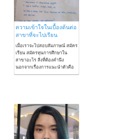
สาธิตปทุมวัน -สอบเข้า
มหาวิทยาลัย ขณะเรียนเตรียม
อุดมแผนวิทย์-คอม ม.4...
ความเข้าใจในเบื้องต้นต่อ
สาขาที่จะไปเรียน
เมื่อเราจะไปสอบสัมภาษณ์ สมัคร
เรียน สมัครทุนการศึกษาใน
สาขาอะไร สิ่งที่ต้องคำนึง
นอกจากเรื่องการแนะนำตัวคือ
ความเข้าใจในเบื้องต้นต่อสาขา
ที่จะไปเรียน ถ้าเราเป็นมือใหม่
เราต้องหาข้อมูลและทำสคริปต์
แต่พอถึงจุดหนึ่ง ทุกอย่างจะออก
มาเองจากความเข้าใจของเรา?
? ? ? ? ? ? ? ? ? ? ? ? ดร.พี่นุ้ย
สมิตา หมวดทอง
https://www.nuienglish.com
https://www.facebook.com/nuienglish
อยากเลี้ยงกาแฟพี่